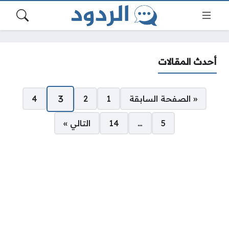
أحدث المقالات
صفحات:
3
« الصفحة السابقة
1
2
4
5
…
14
التالي »