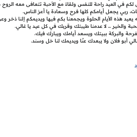
 لكم في العيد راحة للنفس ولقاءً مع الأحبة تتعافى معه الروح 
ركات، ربي يجعل أيامكم كلها فرح وسعادة يا أعز الناس.
 يعيد هذه الأيام الحلوة ويجمعنا بكم فيها ويديمكم إلنا ذخر وعز
محبة والخير … لا عدمنا طيبتك وقربك في كل عيد يا غالي.
لفرحة والبركة ببيتك ويسعد أيامك ويبارك فيك.
غالي أبو فلان ولا يبعدك عنّا ويديمك لنا خل وسند.
د