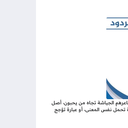
شاعرهم الجياشة تجاه من يحبون، أصل
دة تحمل نفس المعنى، أو عبارة تؤجج