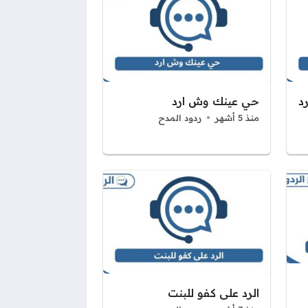
د
حي عينك وش ارد
منذ 5 أشهر
ردود المدح
الرد على كفو للبنت