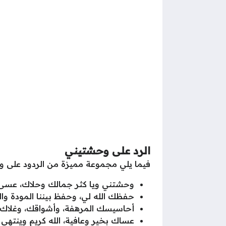
الرد على وحشتيني
فيما يلي مجموعة مميزة من الردود على و
وحشتني ويا كثر جمالك وحلاك، عسى يكو
حفظك الله لي، وحفظ بيننا المودة وال
أحاسيسك المرهفة، وأشواقك، وغلاك شي
عساك بخير وعافية، الله كريم وينتهي ا