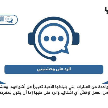
ة من العبارات التي يتبادلها الأحبة تعبيراً عن أشواقهم، وم
من الفعل وَحَشَ أي اشتاق، والرد على عليها إما أن يكون بمفر