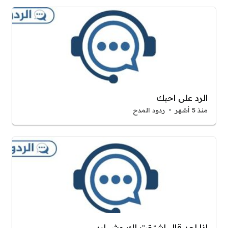
الرد على احبك
منذ 5 أشهر
ردود المدح
اذا احد قال اشتقت لك وش ارد