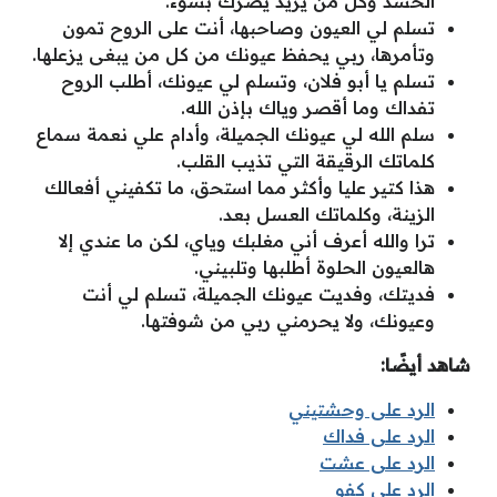
الحسد وكل من يريد يضرك بسوء.
تسلم لي العيون وصاحبها، أنت على الروح تمون
وتأمرها، ربي يحفظ عيونك من كل من يبغى يزعلها.
تسلم يا أبو فلان، وتسلم لي عيونك، أطلب الروح
تفداك وما أقصر وياك بإذن الله.
سلم الله لي عيونك الجميلة، وأدام علي نعمة سماع
كلماتك الرقيقة التي تذيب القلب.
هذا كتير عليا وأكثر مما استحق، ما تكفيني أفعالك
الزينة، وكلماتك العسل بعد.
ترا والله أعرف أني مغلبك وياي، لكن ما عندي إلا
هالعيون الحلوة أطلبها وتلبيني.
فديتك، وفديت عيونك الجميلة، تسلم لي أنت
وعيونك، ولا يحرمني ربي من شوفتها.
شاهد أيضًا:
الرد على وحشتيني
الرد على فداك
الرد على عشت
الرد على كفو