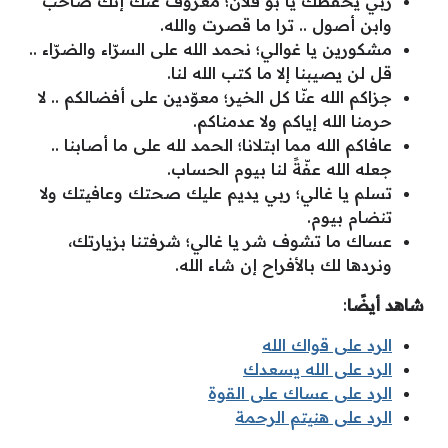
ربي يحفظك يا بو فلان؛ معروف عنك إنك صاحب
وابن أصول .. ترا ما قصرت والله.
مشكورين يا غوالي؛ نحمد الله على السرّاء والضرّاء ..
قل لن يصيبنا إلا ما كتب الله لنا.
جزاكم الله عنّا كل الخير؛ معوّدين على أفضالكم .. لا
حرمنا الله إياكم ولا عدمناكم.
عافاكم الله مما ابتلانا؛ الحمد لله على ما أصابنا ..
جعله الله عفّةً لنا بيوم الحساب.
تسلم يا غالي؛ ربي يديم عليك صحتك وعافيتك ولا
تنضام بيوم.
عساك ما تشوف شر يا غالي؛ شرفتنا بزيارتك،
ونردها لك بالأفراح إن شاء الله.
شاهد أيضًا
:
الرد على قواك الله
الرد على الله يسعدك
الرد على عساك على القوة
الرد على هنيتم الرحمة