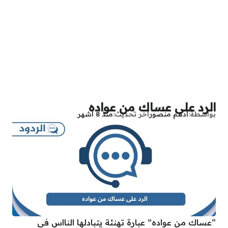
الرد على عساك من عواده
بواسطة
أدهم منصور
آخر تحديث
منذ 8 أشهر
“عساك من عواده” عبارة تهنئة يتبادلها النااس في