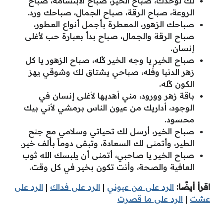
لك لوحدك، صباح الخير، صباح الابتسامة، صباح
الروعة، صباح الرقة، صباح الجمال، صباحك ورد.
صباحك الزهور، المعطرة بأجمل أنواع العطور،
صباح الرقة والجمال، صباح بدأ بعبارة حب لأغلى
إنسان.
صباح الخير يا وجه الخير كُله، صباح الزهور يا كل
زهر الدنيا وفُله، صباحي يشتاق لك وشوقي يهز
الكون كُله.
باقة زهر وورود، مني أهديها لأغلى إنسان في
الوجود، أداريك من عيون الناس برمشي لأني بيك
محسود.
صباح الخير، أرسل لك تحياتي وسلامي مع جنح
الطير، وأتمنى لك السعادة، وتبقى دوماً بألف خير.
صباح الخير يا صاحبي، أتمنى أن يلبسك الله ثوب
العافية والصحة، وأنت تكون بخير في كل وقت.
اقرأ أيضًا:
الرد على من عيوني
|
الرد على فداك
|
الرد على
عشت
|
الرد على ما قصرت