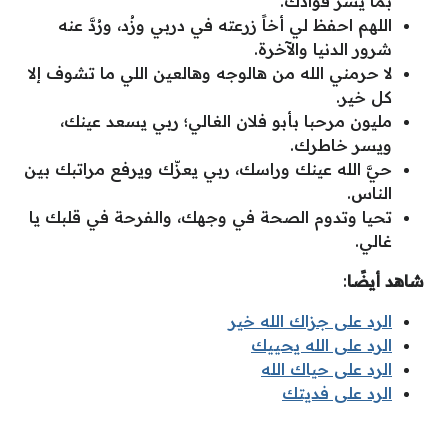
بما يسر فؤادك.
اللهم احفظ لي أخاً زرعته في دربي وزُد، ورُدَّ عنه
شرور الدنيا والآخرة.
لا حرمني الله من هالوجه وهالعين اللي ما تشوف إلا
كل خير.
مليون مرحبا بأبو فلان الغالي؛ ربي يسعد عينك،
ويسر خاطرك.
حيَّ الله عينك وراسك، ربي يعزّك ويرفع مراتبك بين
الناس.
تحيا وتدوم الصحة في وجهك، والفرحة في قلبك يا
غالي.
شاهد أيضًا
:
الرد على جزاك الله خير
الرد على الله يحييك
الرد على حياك الله
الرد على فديتك