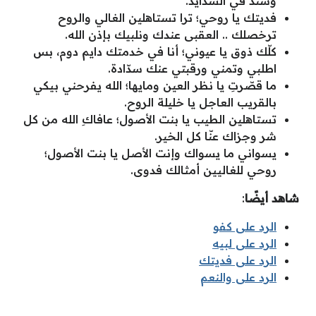
وسند في الشدايد.
فديتك يا روحي؛ ترا تستاهلين الغالي والروح
ترخصلك .. العقبى عندك ونلبيك بإذن الله.
كلّك ذوق يا عيوني؛ أنا في خدمتك دايم دوم، بس
اطلبي وتمني ورقبتي عنك سدّادة.
ما قصّرتِ يا نظر العين ومايها؛ الله يفرحني بيكي
بالقريب العاجل يا خليلة الروح.
تستاهلين الطيب يا بنت الأصول؛ عافاكِ الله من كل
شر وجزاك عنّا كل الخير.
يسواني ما يسواك وإنت الأصل يا بنت الأصول؛
روحي للغاليين أمثالك فدوى.
شاهد أيضًا
:
الرد على كفو
الرد على لبيه
الرد على فديتك
الرد على والنعم