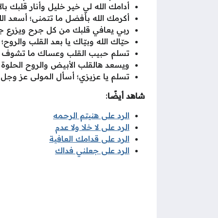
أدامك الله لي خير خليل وأنار قلبك بالإ
أكرمك الله بأفضل ما تتمنى؛ أسعد ال
ربي يعافي قلبك من كل جرح ويزرع جوّ
حيّاك الله وبيّاك يا بعد القلب والر
تسلم حبيب القلب وعساك ما تشوف في 
ويسعد هالقلب الأبيض والروح الحلوة ا
تسلم يا عزيزي؛ أسأل المولى عز وجل أن
شاهد أيضًا
:
الرد على هنيتم الرحمه
الرد على لا خلا ولا عدم
الرد على قدامك العافية
الرد على جعلني فداك