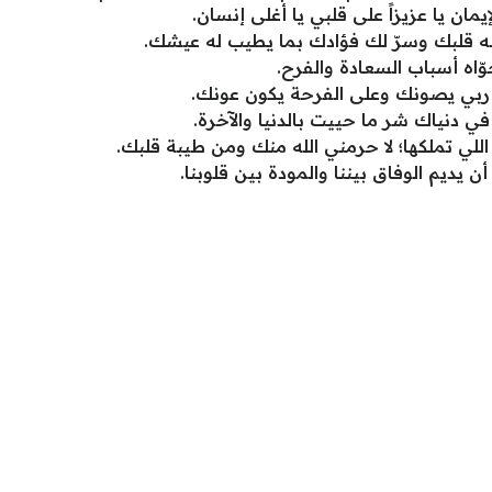
يمان يا عزيزاً على قلبي يا أغلى إنسان.
له قلبك وسرّ لك فؤادك بما يطيب له عيشك.
اه أسباب السعادة والفرح.
وح؛ ربي يصونك وعلى الفرحة يكون عونك.
دنياك شر ما حييت بالدنيا والآخرة.
للي تملكها؛ لا حرمني الله منك ومن طيبة قلبك.
 يديم الوفاق بيننا والمودة بين قلوبنا.