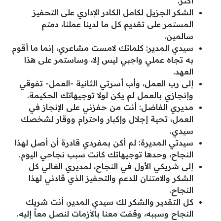
أكثر.
الشكر الجزيل لكامل الكادر الإداري على التحفيز
المستمر على تقديم كل ما لدينا عملنا، دمتم
سالمين.
سيدي المدير: كلماتك لامست مشاعري، إنما ما أقوم
به تجاه عملي واجبي ليس إلا، وساستمر على هذا
العهد.
إلى رب العمل، وأب أسرتي الثانية -العمل- تفوقي
وإنجازي بالعمل لم يكن لولا توجيهاتك الحكيمة.
مديري الفاضل: أنت من حفزني على الإنجاز في
العمل، تحية إجلال وإكبار واحترام ووقار لشخصك
سيدي.
سيدتي المديرة: لم أكن بمفردي قادرة أن أصل لهذا
النجاح، وحدها توجيهاتك كانت سبب نجاحي اليوم.
إلى شريكي الأول في النجاح، لمديري الغالي كل
الشكر والامتنان للدعم والتحفيز الذي قادني لهذا
النجاح.
كل التقدير والشكر لك سيدي المدير، أنت شريك
النجاح وسببه، وقفت معنا بالأزمات لنصل معاً إليه.