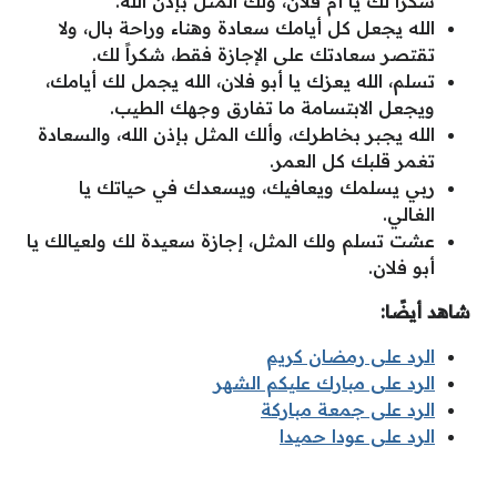
شكراً لك يا أم فلان، ولك المثل بإذن الله.
الله يجعل كل أيامك سعادة وهناء وراحة بال، ولا
تقتصر سعادتك على الإجازة فقط، شكراً لك.
تسلم، الله يعزك يا أبو فلان، الله يجمل لك أيامك،
ويجعل الابتسامة ما تفارق وجهك الطيب.
الله يجبر بخاطرك، وألك المثل بإذن الله، والسعادة
تغمر قلبك كل العمر.
ربي يسلمك ويعافيك، ويسعدك في حياتك يا
الغالي.
عشت تسلم ولك المثل، إجازة سعيدة لك ولعيالك يا
أبو فلان.
شاهد أيضًا:
الرد على رمضان كريم
الرد على مبارك عليكم الشهر
الرد على جمعة مباركة
الرد على عودا حميدا