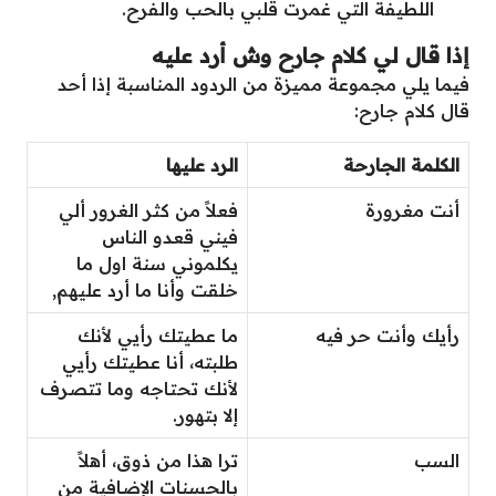
اللطيفة التي غمرت قلبي بالحب والفرح.
إذا قال لي كلام جارح وش أرد عليه
فيما يلي مجموعة مميزة من الردود المناسبة إذا أحد
قال كلام جارح:
الكلمة الجارحة
الرد عليها
أنت مغرورة
فعلاً من كثر الغرور ألي
فيني قعدو الناس
يكلموني سنة اول ما
خلقت وأنا ما أرد عليهم,
رأيك وأنت حر فيه
ما عطيتك رأيي لأنك
طلبته، أنا عطيتك رأيي
لأنك تحتاجه وما تتصرف
إلا بتهور.
السب
ترا هذا من ذوق، أهلاً
بالحسنات الإضافية من