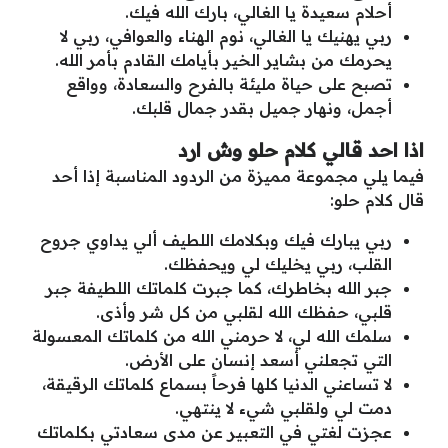
أحلام سعيدة يا الغالي، بارك الله فيك.
ربي يهنيك يا الغالي، نوم الهناء والعوافي، ربي لا
يحرمك من بشاير الخير بأيامك القادم بأمر الله.
تصبح على حياة مليئة بالفرح والسعادة، وواقع
أجمل، ونهار جميل بقدر جمال قلبك.
اذا احد قالي كلام حلو وش ارد
فيما يلي مجموعة مميزة من الردود المناسبة إذا أحد
قال كلام حلو:
ربي يبارك فيك وبكلامك اللطيف ألي يداوي جروح
القلب، ربي يخليك لي ويحفظك.
جبر الله بخاطرك، كما جبرت كلماتك اللطيفة جبر
قلبي، حفظك الله لقلبي من كل شر وأذى.
سلمك الله لي، لا حرمني الله من كلماتك المعسولة
التي تجعلني أسعد إنسان على الأرض.
لا تساعني الدنيا كلها فرحاً بسماع كلماتك الرقيقة،
دمت لي ولقلبي شيء لا ينتهي.
عجزت لغتي في التعبير عن مدى سعادتي بكلماتك