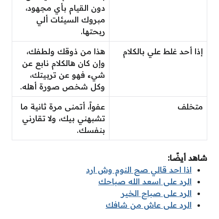
دون القيام بأي مجهود،
مبروك السيئات ألي
ربحتها.
إذا أحد غلط علي بالكلام
هذا من ذوقك ولطفك،
وإن كان هالكلام نابع عن
شيء فهو عن تربيتك،
وكل شخص صورة أهله.
متخلف
عفواً، أتمنى مرة ثانية ما
تشبهني بيك، ولا تقارني
بنفسك.
شاهد أيضًا:
اذا احد قالي صح النوم وش ارد
الرد على اسعد الله صباحك
الرد على صباح الخير
الرد على عاش من شافك