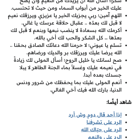
شكراً؛ أسأل الله أن يزيدك من النعيم وأن يفتح
عليك الخير من أبواب السماء ومن حيث لا تحتسب.
اللهم آمين؛ ربي يجزيك الخير يا عزيزي ويرزقك نعيم
لا قبل لك بعدّه .. عقبال حلاقة عرسك يا غالي.
أكرمك الله بسعادة لا ينضب نبعها وبنعم لا قبل لك
بعدّها … كل الشكر والحب لك أخي بالله.
تسلم يا عيوني؛ لا حرمنا الله دعائك الصادق بحقنا ..
الله يرضا عليك ويرزقك بر والديك ورضاهم.
صح لسانك يا خليل الروح؛ أسأل المولى لك زيادةً
في نعيمه عليك وغسلاً بماء الجنة الطاهر لا يبلا
جسدك بعده أبدا.
أنعم المولى عليك بما يحفظك من شرور ودنس
الدنيا، بارك الله فيك أخي الغالي.
شاهد أيضًا:
إذا أحد قال دوم وش أرد
الرد على تشرفنا
الرد على حيّاك الله
الرد على والنعم