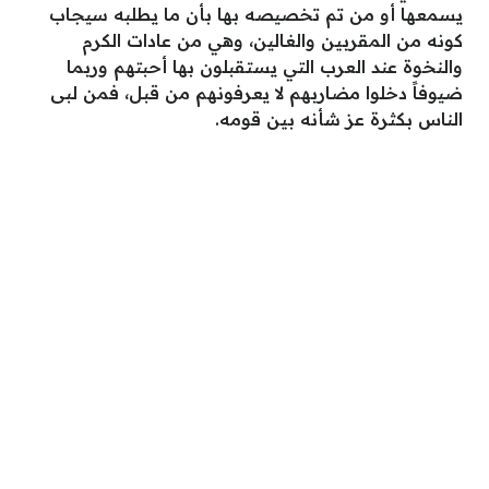
يسمعها أو من تم تخصيصه بها بأن ما يطلبه سيجاب
كونه من المقربين والغالين، وهي من عادات الكرم
والنخوة عند العرب التي يستقبلون بها أحبتهم وربما
ضيوفاً دخلوا مضاربهم لا يعرفونهم من قبل، فمن لبى
الناس بكثرة عز شأنه بين قومه.