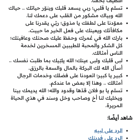
اللطيف بحقنا.
تسلم يا قلبي؛ ربي يسعد قلبك وينوّر حياتك .. حياك
الله وبياك مشكور من القلب على دعمك لنا.
معوّدنا على لطفك يا مذوق؛ ربّي يقدرنا على
مكافأتك ويعينك على فعل الخير ما حييت.
بارك الله في عُمرك وحفظ عليك صحتك وعافيتك؛
كل الشكر والمحبة للطيبين المسخرين لخدمة
الناس أمثالك.
لبى قلبك ولبى عينك؛ الله يلبّيك بما طلبت نفسك ..
أسأل الله لك البركة بالمال والسعة بالرزق.
كبير يا كبير؛ اتعودنا على فضلك وخدمات الرجال
أمثالك .. وهذا إلا بعض ما عندكم.
تسلم يا بو فلان قدّها وقدود والله؛ الله يديمك بينا
ويخليك لنا أخ وصاحب وخل وسند في هذي الحياة
المريرة.
شاهد أيضًا:
الرد على لبيه
الرد على فديتك