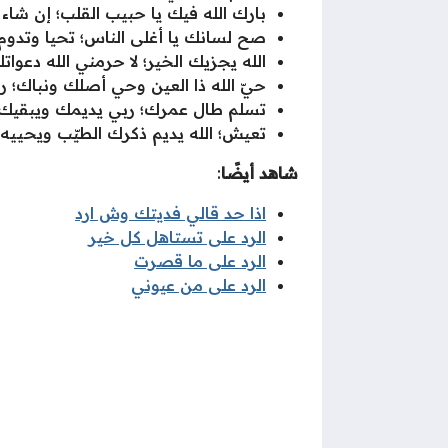
بارك الله فيك يا حبيب القلب؛ إن شا
صح لسانك يا أغلى الناس؛ تحيا وتدوم
الله يجزيك الخير؛ لا حرمني الله دعوات
حيّ الله ذا العين وحي أصلك ونباك؛ رب
تسلم طال عمرك؛ ربي يديمك ويبقيك 
تعيش؛ الله يديم ذكرك الطيّب ويحيي
شاهد أيضًا
:
اذا حد قالي فديتك وش ارد
الرد على تستاهل كل خير
الرد على ما قصرت
الرد على من عيوني