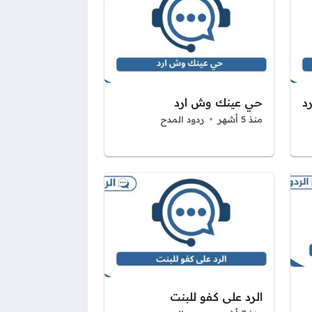
د
حي عينك وش ارد
منذ 5 أشهر
ردود المدح
الرد على كفو للبنت