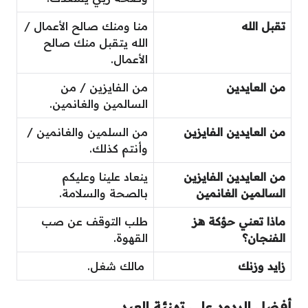
تقبل الله
منا ومنك صالح الأعمال /
الله يتقبل منك صالح
الأعمال.
من العايدين
من الفايزين / من
السالمين والغانمين.
من العايدين الفايزين
من السلمين والغانمين /
وأنتم كذلك.
من العايدين الفايزين
ينعاد علينا وعليكم
السالمين الغانمين
بالصحة والسلامة.
ماذا تعني حؤكة هز
طلب التوقف عن صب
الفنجان؟
القهوة.
زايد وزنك
مالك شغل.
أفضل الردود على تهنئة العيد